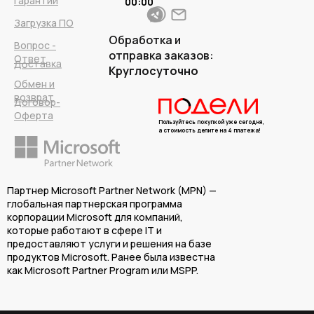
Гарантии
00:00
Загрузка ПО
Обработка и
Вопрос -
отправка заказов:
Ответ
Доставка
Круглосуточно
Обмен и
возврат
Договор-
Оферта
Пользуйтесь покупкой уже сегодня,
а стоимость делите на 4 платежа!
Партнер Microsoft Partner Network (MPN) —
глобальная партнерская программа
корпорации Microsoft для компаний,
которые работают в сфере IT и
предоставляют услуги и решения на базе
продуктов Microsoft. Ранее была известна
как Microsoft Partner Program или MSPP.