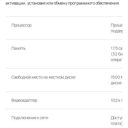
активации, установке или обмену программного обеспечения.
Процессор
Процессо
поддержк
Память
1 Гб сво
(32 бит) 
оператив
Свободное место на жестком диске
1500 МБ 
диске
Видеоадаптер
1024 x 7
Подключение к сети
Доступ к
плата)