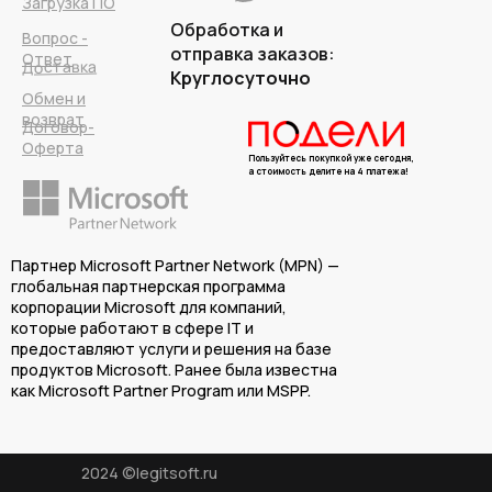
Загрузка ПО
Обработка и
Вопрос -
отправка заказов:
Ответ
Доставка
Круглосуточно
Обмен и
возврат
Договор-
Оферта
Пользуйтесь покупкой уже сегодня,
а стоимость делите на 4 платежа!
Партнер Microsoft Partner Network (MPN) —
глобальная партнерская программа
корпорации Microsoft для компаний,
которые работают в сфере IT и
предоставляют услуги и решения на базе
продуктов Microsoft. Ранее была известна
как Microsoft Partner Program или MSPP.
2024 ©legitsoft.ru