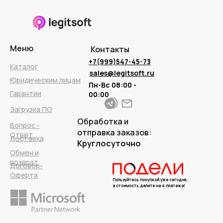
Меню
Контакты
+7(999)547-45-73
Каталог
sales@legitsoft.ru
Юридическим лицам
Пн-Вс 08:00 -
Гарантии
00:00
Загрузка ПО
Обработка и
Вопрос -
отправка заказов:
Ответ
Доставка
Круглосуточно
Обмен и
возврат
Договор-
Оферта
Пользуйтесь покупкой уже сегодня,
а стоимость делите на 4 платежа!