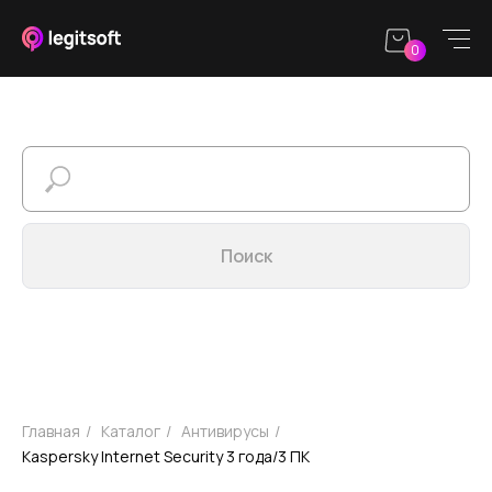
0
Каталог
Юридическим
Информация
О
лицам
ЗАПРОС КП
sales@legitsoft.ru
Режим работы
Поиск
Круглосуточно
Главная
/
Каталог
/
Антивирусы
/
Kaspersky Internet Security 3 года/3 ПК