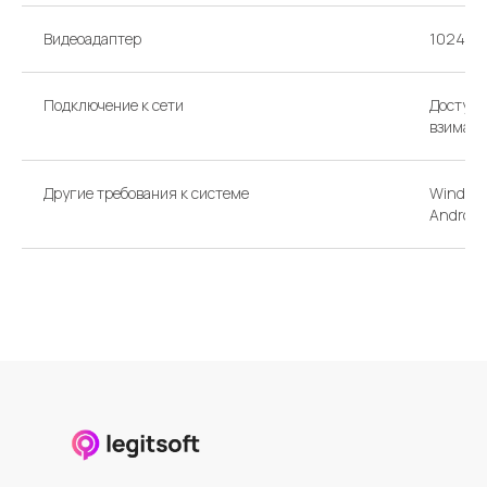
Видеоадаптер
1024 x 
Подключение к сети
Доступ 
взимать
Другие требования к системе
Windows 
Android,