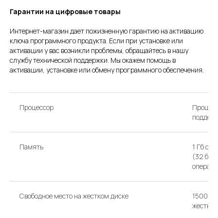
Гарантии на цифровые товары
Интернет-магазин дает пожизненную гарантию на активацию
ключа программного продукта. Если при установке или
активации у вас возникли проблемы, обращайтесь в нашу
службу технической поддержки. Мы окажем помощь в
активации, установке или обмену программного обеспечения.
Процессор
Процесс
поддерж
Память
1 Гб св
(32 бит
операти
Свободное место на жестком диске
1500 МБ
жестком