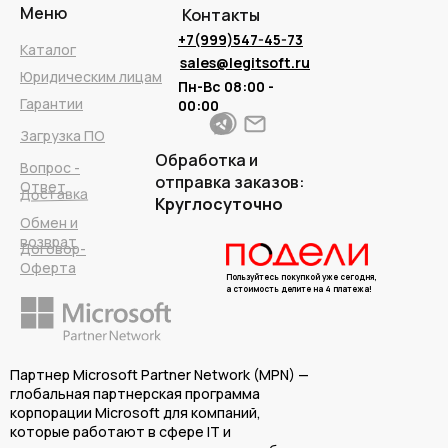
Меню
Контакты
+7(999)547-45-73
Каталог
sales@legitsoft.ru
Юридическим лицам
Пн-Вс 08:00 -
Гарантии
00:00
Загрузка ПО
Обработка и
Вопрос -
отправка заказов:
Ответ
Доставка
Круглосуточно
Обмен и
возврат
Договор-
Оферта
Пользуйтесь покупкой уже сегодня,
а стоимость делите на 4 платежа!
Партнер Microsoft Partner Network (MPN) —
глобальная партнерская программа
корпорации Microsoft для компаний,
которые работают в сфере IT и