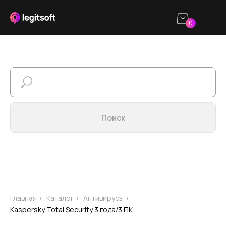
0
Каталог
Юридическим
Информация
О
лицам
ЗАПРОС КП
sales@legitsoft.ru
Режим работы
Поиск
Круглосуточно
Главная
/
Каталог
/
Антивирусы
/
Kaspersky Total Security 3 года/3 ПК