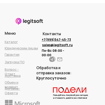
Меню
Контакты
+7(999)547-45-73
Каталог
sales@legitsoft.ru
Юридическим лицам
Пн-Вс 08:00 -
Гарантии
00:00
Загрузка ПО
Обработка и
Вопрос -
отправка заказов:
Ответ
Доставка
Круглосуточно
Обмен и
возврат
Договор-
Оферта
Пользуйтесь покупкой уже сегодня,
а стоимость делите на 4 платежа!