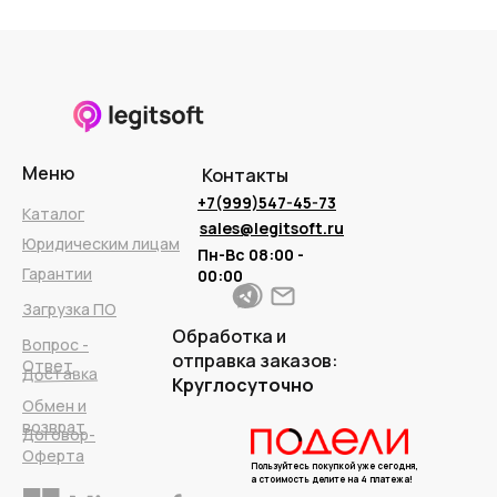
Меню
Контакты
+7(999)547-45-73
Каталог
sales@legitsoft.ru
Юридическим лицам
Пн-Вс 08:00 -
Гарантии
00:00
Загрузка ПО
Обработка и
Вопрос -
отправка заказов:
Ответ
Доставка
Круглосуточно
Обмен и
возврат
Договор-
Оферта
Пользуйтесь покупкой уже сегодня,
а стоимость делите на 4 платежа!