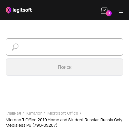
0
Каталог
Юридическим
Информация
О
лицам
ЗАПРОС КП
sales@legitsoft.ru
Режим работы
Поиск
Круглосуточно
Главная
/
Каталог
/
Microsoft Office
/
Microsoft Office 2019 Home and Student Russian Russia Only
Medialess P6 (79G-05207)