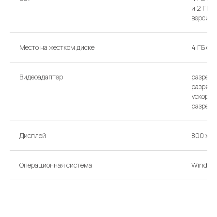
и 2 ГБ 
версии)
Место на жестком диске
4 ГБ св
Видеоадаптер
разреше
разрядн
ускорен
разреше
Дисплей
800 x 6
Операционная система
Windows