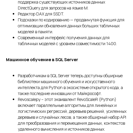
поддержка существующих источников данных
DirectQuery для запросов на языке M.
Редактор DAX для SSDT.
Подсказки по кодированию — продвинутая функция для
оптимизации обновления данных больших табличных
моделей в памяти.
Современный интерфейс получения данных для
табличных моделей с уровнем совместимости 1400.
Машинное обучение в SQL Server
Разработчикам в SQL Server теперь доступны обширные
библиотеки машинного обучения и искусственного
интеллекта для Python в экосистеме открытого кода, а
также последние инновации от Майкрософт.
Revoscalepy – этот эквивалент RevoScaleR (Python)
включает параллельные алгоритмы для линейных и
логистических регрессий, деревьев решений, усиленных
деревьев и случайных лесов, а также обширный набор API
для преобразования и перемещения данных, контекстов
удаленного вычисления и источников данных.