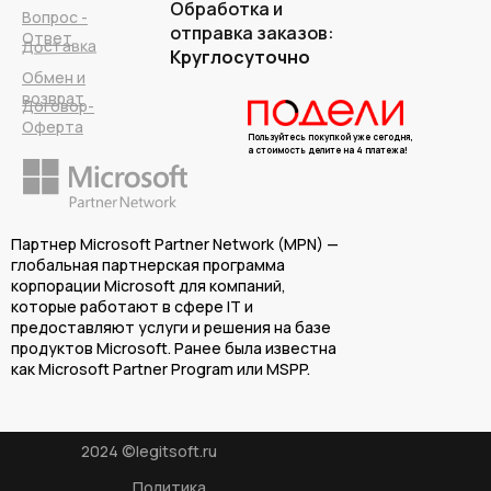
Обработка и
Вопрос -
отправка заказов:
Ответ
Доставка
Круглосуточно
Обмен и
возврат
Договор-
Оферта
Пользуйтесь покупкой уже сегодня,
а стоимость делите на 4 платежа!
Партнер Microsoft Partner Network (MPN) —
глобальная партнерская программа
корпорации Microsoft для компаний,
которые работают в сфере IT и
предоставляют услуги и решения на базе
продуктов Microsoft. Ранее была известна
как Microsoft Partner Program или MSPP.
2024 ©legitsoft.ru
Политика