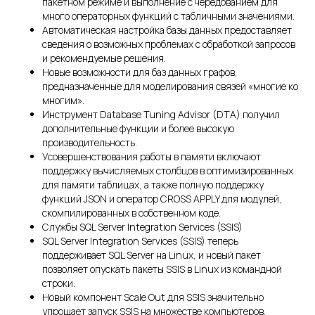
пакетном режиме и выполнение с чередованием для
много операторных функций с табличными значениями.
Автоматическая настройка базы данных предоставляет
сведения о возможных проблемах с обработкой запросов
и рекомендуемые решения.
Новые возможности для баз данных графов,
предназначенные для моделирования связей «многие ко
многим».
Инструмент Database Tuning Advisor (DTA) получил
дополнительные функции и более высокую
производительность.
Усовершенствования работы в памяти включают
поддержку вычисляемых столбцов в оптимизированных
для памяти таблицах, а также полную поддержку
функций JSON и оператор CROSS APPLY для модулей,
скомпилированных в собственном коде.
Службы SQL Server Integration Services (SSIS)
SQL Server Integration Services (SSIS) теперь
поддерживает SQL Server на Linux, и новый пакет
позволяет опускать пакеты SSIS в Linux из командной
строки.
Новый компонент Scale Out для SSIS значительно
упрощает запуск SSIS на множестве компьютеров.