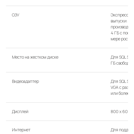
ОЗУ
Экспресс-вы
выпуски: Д
производите
4 ГБ с пос
мере роста 
Место на жестком диске
Для SQL Ser
ГБ свободно
Видеоадаптер
Для SQL Ser
VGA с разр
или более 
Дисплей
800 x 600
Интернет
Для поддер