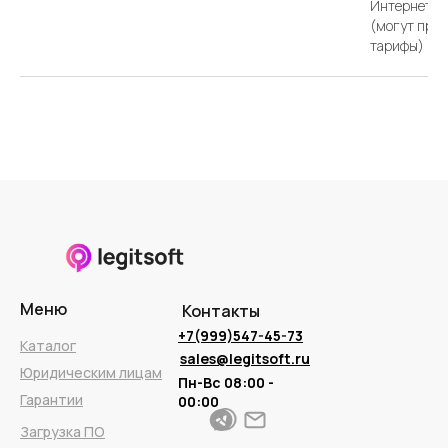
Интернета т
(могут при
тарифы)
Меню
Контакты
+7(999)547-45-73
Каталог
sales@legitsoft.ru
Юридическим лицам
Пн-Вс 08:00 -
Гарантии
00:00
Загрузка ПО