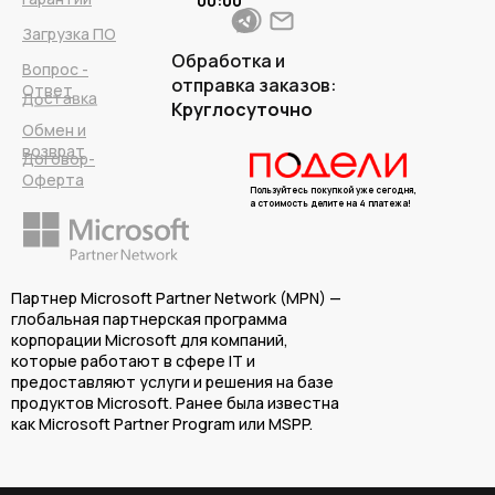
00:00
Загрузка ПО
Обработка и
Вопрос -
отправка заказов:
Ответ
Доставка
Круглосуточно
Обмен и
возврат
Договор-
Оферта
Пользуйтесь покупкой уже сегодня,
а стоимость делите на 4 платежа!
Партнер Microsoft Partner Network (MPN) —
глобальная партнерская программа
корпорации Microsoft для компаний,
которые работают в сфере IT и
предоставляют услуги и решения на базе
продуктов Microsoft. Ранее была известна
как Microsoft Partner Program или MSPP.