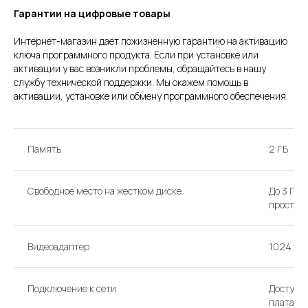
Гарантии на цифровые товары
Интернет-магазин дает пожизненную гарантию на активацию
ключа программного продукта. Если при установке или
активации у вас возникли проблемы, обращайтесь в нашу
службу технической поддержки. Мы окажем помощь в
активации, установке или обмену программного обеспечения.
Память
2 ГБ
Свободное место на жестком диске
До 3 Гб 
простра
Видеоадаптер
1024 x 7
Подключение к сети
Доступ к
плата)