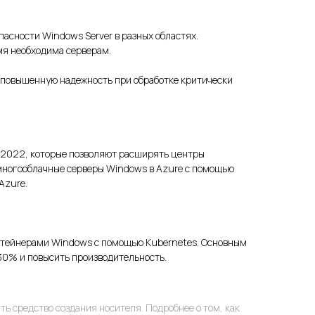
пасности Windows Server в разных областях.
мя необходима серверам.
 повышенную надежность при обработке критически
 2022, которые позволяют расширять центры
и многооблачные серверы Windows в Azure с помощью
Azure.
нтейнерами Windows с помощью Kubernetes. Основным
30% и повысить производительность.
ть средство создания носителя. Подробнее о том, как