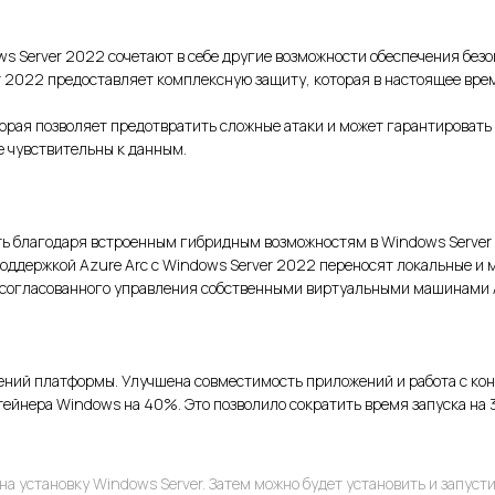
s Server 2022 сочетают в себе другие возможности обеспечения безо
 2022 предоставляет комплексную защиту, которая в настоящее вре
орая позволяет предотвратить сложные атаки и может гарантировать
е чувствительны к данным.
ть благодаря встроенным гибридным возможностям в Windows Server
 поддержкой Azure Arc с Windows Server 2022 переносят локальные 
я согласованного управления собственными виртуальными машинами 
ений платформы. Улучшена совместимость приложений и работа с ко
ейнера Windows на 40%. Это позволило сократить время запуска на 
на установку Windows Server. Затем можно будет установить и запусти