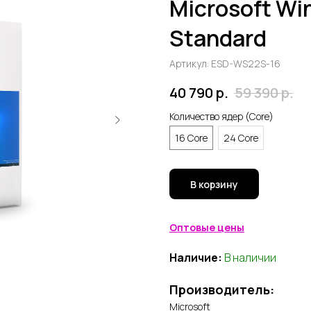
Microsoft Wi
Standard
Артикул:
ESD-WS22S-16
40 790
р.
59 390
р.
Количество ядер (Core)
16 Core
24 Core
В корзину
Оптовые цены
Наличие:
В наличии
Производитель:
Microsoft