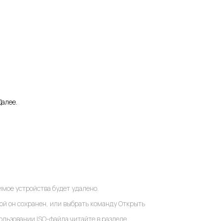
Далее.
мое устройства будет удалено.
рой он сохранен, или выбрать команду Открыть
ользовании ISO-файла читайте в разделе