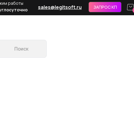
жим работы
sales@legitsoft.ru
ЗАПРОС КП
углосуточно
Поиск