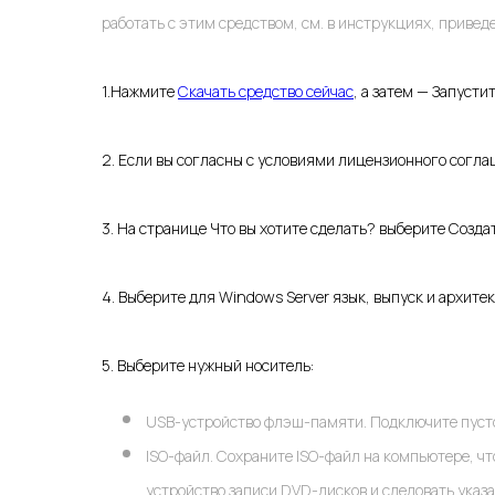
работать с этим средством, см. в инструкциях, привед
1.Нажмите
Скачать средство сейчас
, а затем — Запустит
2. Если вы согласны с условиями лицензионного согл
3. На странице Что вы хотите сделать? выберите Созда
4. Выберите для Windows Server язык, выпуск и архите
5. Выберите нужный носитель:
USB-устройство флэш-памяти. Подключите пусто
ISO-файл. Сохраните ISO-файл на компьютере, чт
устройство записи DVD-дисков и следовать указ