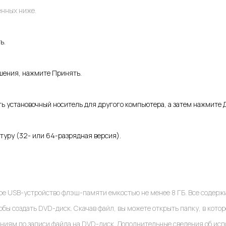
енных ниже.
ь.
ашения, нажмите Принять.
ть установочный носитель для другого компьютера, а затем нажмите 
ктуру (32- или 64-разрядная версия).
е USB-устройство флэш-памяти емкостью не менее 8 ГБ. Все содержи
обы создать DVD-диск. Скачав файл, вы можете открыть папку, в кото
аниям по записи файла на DVD-диск. Дополнительные сведения об исп