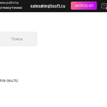
жим работы
sales@legitsoft.ru
ЗАПРОС КП
углосуточно
Поиск
 (R18-06475)