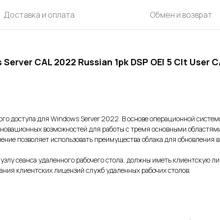
Доставка и оплата
Обмен и возврат
erver CAL 2022 Russian 1pk DSP OEI 5 Clt User C
ого доступа для Windows Server 2022. В основе операционной систе
нновационных возможностей для работы с тремя основными областями
ешение позволяет использовать преимущества облака для обновления
 узлу сеанса удаленного рабочего стола, должны иметь клиентскую л
вания клиентских лицензий служб удаленных рабочих столов.