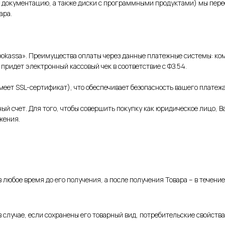
ю документацию, а также диски с программными продуктами) мы пер
ара.
okassa». Преимущества оплаты через данные платежные системы: коми
 придет электронный кассовый чек в соответствие с ФЗ.54.
еет SSL-сертификат), что обеспечивает безопасность вашего платежа
й счет. Для того, чтобы совершить покупку как юридическое лицо, В
жения.
в любое время до его получения, а после получения Товара – в течени
 случае, если сохранены его товарный вид, потребительские свойств