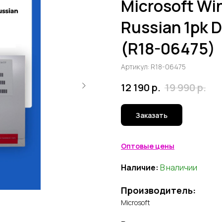
Microsoft Wi
Russian 1pk D
(R18-06475)
Артикул:
R18-06475
12 190
р.
19 990
р.
Заказать
Оптовые цены
Наличие:
В наличии
Производитель:
Microsoft