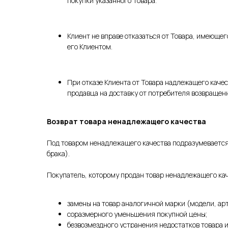
покупки указанного Товара.
Клиент не вправе отказаться от Товара, имеющ
его Клиентом.
При отказе Клиента от Товара надлежащего каче
продавца на доставку от потребителя возвращенн
Возврат товара ненадлежащего качества
Под товаром ненадлежащего качества подразумевается 
брака).
Покупатель, которому продан товар ненадлежащего кач
замены на товар аналогичной марки (модели, ар
соразмерного уменьшения покупной цены;
безвозмездного устранения недостатков товара 