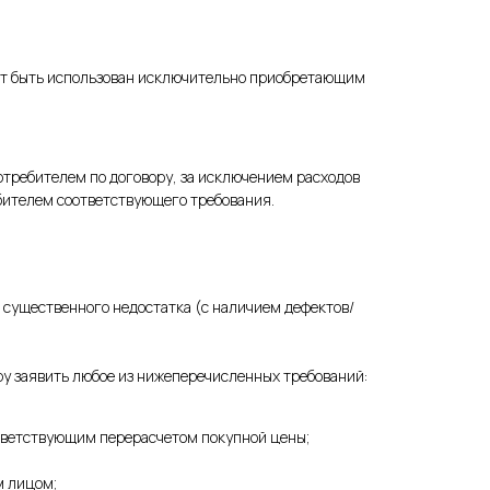
жет быть использован исключительно приобретающим
отребителем по договору, за исключением расходов
ебителем соответствующего требования.
 существенного недостатка (с наличием дефектов/
ру заявить любое из нижеперечисленных требований:
оответствующим перерасчетом покупной цены;
м лицом;