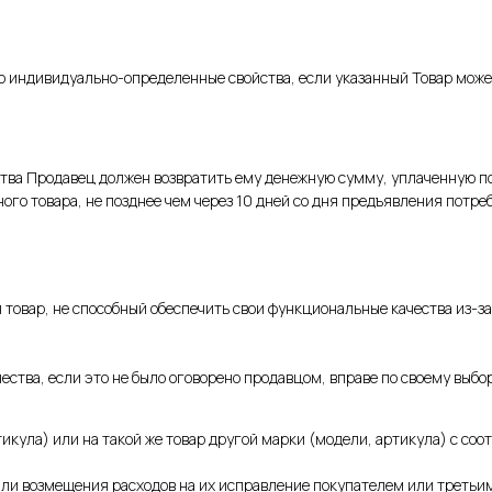
его индивидуально-определенные свойства, если указанный Товар мо
ства Продавец должен возвратить ему денежную сумму, уплаченную п
ого товара, не позднее чем через 10 дней со дня предъявления потр
товар, не способный обеспечить свои функциональные качества из-за
ества, если это не было оговорено продавцом, вправе по своему выбо
тикула) или на такой же товар другой марки (модели, артикула) с с
или возмещения расходов на их исправление покупателем или третьи