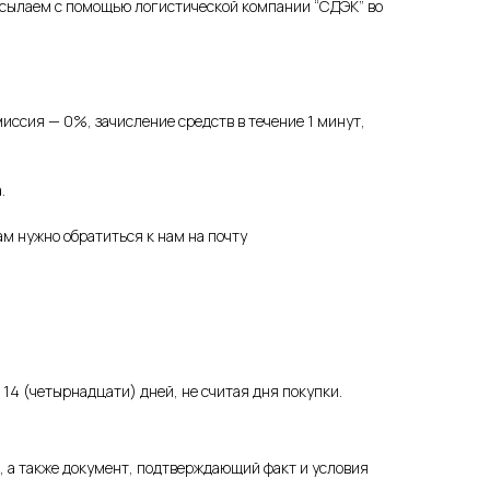
есылаем с помощью логистической компании “СДЭК” во
ссия — 0%, зачисление средств в течение 1 минут,
.
ам нужно обратиться к нам на почту
е 14 (четырнадцати) дней, не считая дня покупки.
а, а также документ, подтверждающий факт и условия