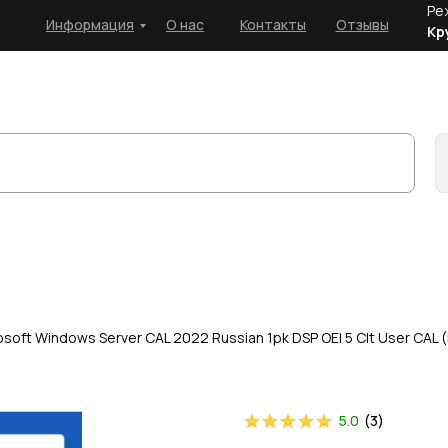
Ре
Информация
О нас
Контакты
Отзывы
Кр
osoft Windows Server CAL 2022 Russian 1pk DSP OEI 5 Clt User CAL
5.0
(
3
)